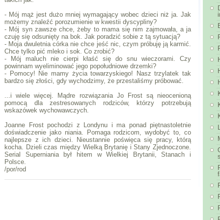
- Mój mąż jest dużo mniej wymagający wobec dzieci niż ja. Jak
możemy znaleźć porozumienie w kwestii dyscypliny?
- Mój syn zawsze chce, żeby to mama się nim zajmowała, a ja
czuję się odsunięty na bok. Jak poradzić sobie z tą sytuacją?
- Moja dwuletnia córka nie chce jeść nic, czym próbuję ją karmić.
Chce tylko pić mleko i sok. Co zrobić?
- Mój maluch nie cierpi kłaść się do snu wieczorami. Czy
powinnam wyeliminować jego popołudniowe drzemki?
- Pomocy! Nie mamy życia towarzyskiego! Nasz trzylatek tak
bardzo się złości, gdy wychodzimy, że przestaliśmy próbować.
...i wiele więcej. Mądre rozwiązania Jo Frost są nieocenioną
pomocą dla zestresowanych rodziców, którzy potrzebują
wskazówek wychowawczych.
Joanne Frost pochodzi z Londynu i ma ponad piętnastoletnie
doświadczenie jako niania. Pomaga rodzicom, wydobyć to, co
najlepsze z ich dzieci. Nieustannie poświęca się pracy, którą
kocha. Dzieli czas między Wielką Brytanię i Stany Zjednoczone.
Serial Superniania był hitem w Wielkiej Brytanii, Stanach i
Polsce.
/por/rod