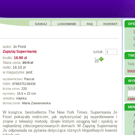
OFE
SZUKAJ
LOGOWANIE
FAQ
KONTAKT
autor:
Jo Frost
Zapytaj Supernianię
sztuk:
TWO
brutto:
16.90 zł
Stara cena:
39.9 zł
Twój
netto:
16.10 zł
logow
w magazynie:
jest:
wydawnictwo:
Pascal
WYS
ISBN:
9788375138436
Szu
liczba stron:
220
wymiary:
16,5 x 22 cm
okładka:
miękka
zaaw
tłumaczenie:
Maria Zawanowska
ME
W książce, bestsellerze The New York Times, Superniania Jo
Frost pokazała rodzicom, jak wykorzystać jej wypróbowane i
znane z telewizji metody, dzięki którym osiągną ład i spokój w
najbardziej zdezorganizowanych domach. W Zapytaj Supernianię
Jo odpowiada na pytania dotyczące różnych kłopotliwych kwestii
takich jak: