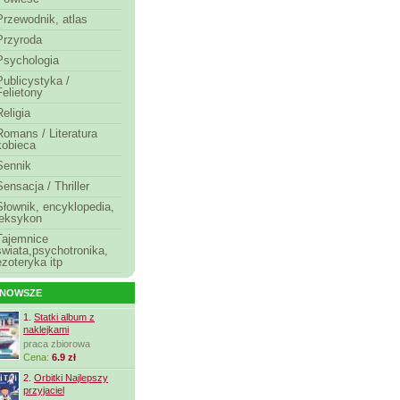
Przewodnik, atlas
Przyroda
Psychologia
Publicystyka /
Felietony
Religia
Romans / Literatura
kobieca
Sennik
Sensacja / Thriller
Słownik, encyklopedia,
leksykon
Tajemnice
świata,psychotronika,
ezoteryka itp
JNOWSZE
1.
Statki album z
naklejkami
praca zbiorowa
Cena:
6.9 zł
2.
Orbitki Najlepszy
przyjaciel