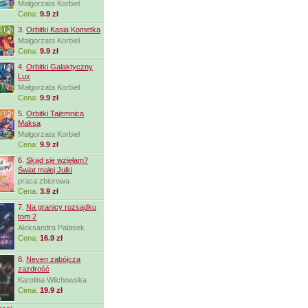
Małgorzata Korbiel
Cena:
9.9 zł
3.
Orbitki Kasia Kometka
Małgorzata Korbiel
Cena:
9.9 zł
4.
Orbitki Galaktyczny
Lux
Małgorzata Korbiel
Cena:
9.9 zł
5.
Orbitki Tajemnica
Maksa
Małgorzata Korbiel
Cena:
9.9 zł
6.
Skąd się wzięłam?
Świat małej Julki
praca zbiorowa
Cena:
3.9 zł
7.
Na granicy rozsądku
tom 2
Aleksandra Palasek
Cena:
16.9 zł
8.
Neven zabójcza
zazdrość
Karolina Wilchowska
Cena:
19.9 zł