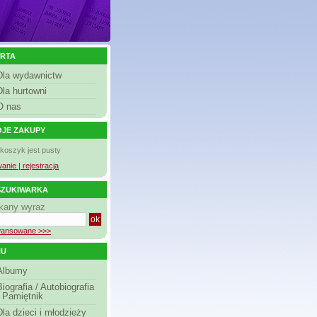
RTA
Dla wydawnictw
Dla hurtowni
O nas
JE ZAKUPY
 koszyk jest pusty
anie | rejestracja
ZUKIWARKA
kany wyraz
ansowane >>>
NU
Albumy
Biografia / Autobiografia
/ Pamiętnik
Dla dzieci i młodzieży