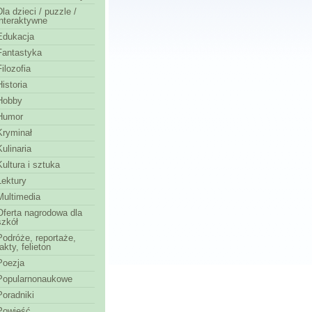
Dla dzieci / puzzle /
interaktywne
Edukacja
Fantastyka
Filozofia
Historia
Hobby
Humor
Kryminał
Kulinaria
Kultura i sztuka
Lektury
Multimedia
Oferta nagrodowa dla
szkół
Podróże, reportaże,
fakty, felieton
Poezja
Popularnonaukowe
Poradniki
Powieść