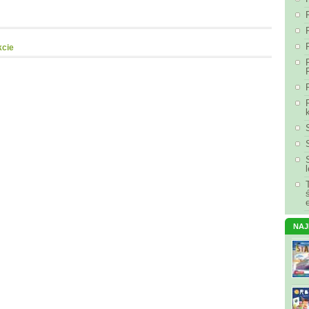
kcie
NA