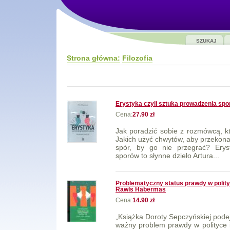
SZUKAJ
Strona główna:
Filozofia
Erystyka czyli sztuka prowadzenia sp
Cena:
27.90 zł
Jak poradzić sobie z rozmówcą, k
Jakich użyć chwytów, aby przekona
spór, by go nie przegrać? Eryst
sporów to słynne dzieło Artura...
Problematyczny status prawdy w polity
Rawls Habermas
Cena:
14.90 zł
„Książka Doroty Sepczyńskiej pode
ważny problem prawdy w polityce 