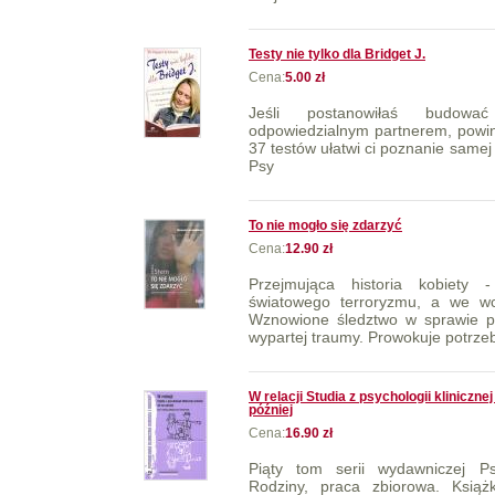
Testy nie tylko dla Bridget J.
Cena:
5.00 zł
Jeśli postanowiłaś budowa
odpowiedzialnym partnerem, powin
37 testów ułatwi ci poznanie samej 
Psy
To nie mogło się zdarzyć
Cena:
12.90 zł
Przejmująca historia kobiety
światowego terroryzmu, a we wcz
Wznowione śledztwo w sprawie p
wypartej traumy. Prowokuje potrzebę
W relacji Studia z psychologii klinicznej
później
Cena:
16.90 zł
Piąty tom serii wydawniczej Ps
Rodziny, praca zbiorowa. Książ