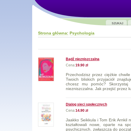
SZUKAJ
Strona główna:
Psychologia
Bądź niezniszczalna
Cena:
19.90 zł
Przechodzisz przez ciężkie chwil
Twoich bliskich przyjaciół znajd
chcesz mu pomóc? Skorzystaj z
niezniszczalna. Jak przejść przez k
Dialog sieci społecznych
Cena:
14.90 zł
Jaakko Seikkula i Tom Erik Arnkil 
kształtowali nowe, oparte na sp
psychicznych, zwłaszcza do począ