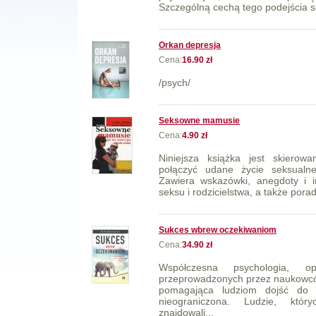
Szczególną cechą tego podejścia są
Orkan depresja
Cena:
16.90 zł
/psych/
Seksowne mamusie
Cena:
4.90 zł
Niniejsza książka jest skierowa
połączyć udane życie seksualne
Zawiera wskazówki, anegdoty i i
seksu i rodzicielstwa, a także pora
Sukces wbrew oczekiwaniom
Cena:
34.90 zł
Współczesna psychologia, o
przeprowadzonych przez naukowców
pomagająca ludziom dojść do s
nieograniczona. Ludzie, któr
znajdowali...