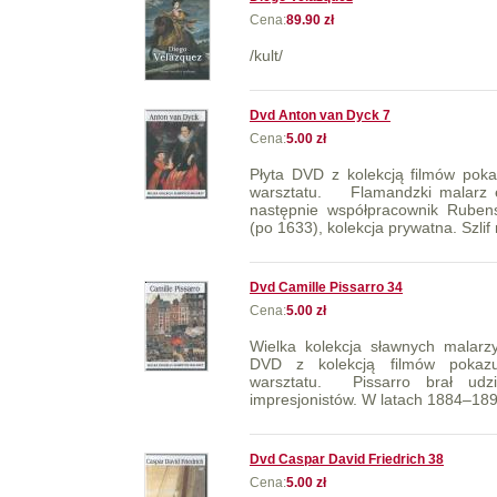
Cena:
89.90 zł
/kult/
Dvd Anton van Dyck 7
Cena:
5.00 zł
Płyta DVD z kolekcją filmów poka
warsztatu. Flamandzki malarz e
następnie współpracownik Rubens
(po 1633), kolekcja prywatna. Szlif
Dvd Camille Pissarro 34
Cena:
5.00 zł
Wielka kolekcja sławnych malarzy
DVD z kolekcją filmów pokazuj
warsztatu. Pissarro brał udz
impresjonistów. W latach 1884–1890 
Dvd Caspar David Friedrich 38
Cena:
5.00 zł