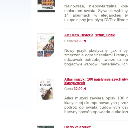
Najnowsza, niepowtarzalna kol
malarzom świata. Sylwetki wybitn
14 albumach w eleganckiej tw
uzupełniony jest płytą DVD z film
Art Deco. Historia, sztuk, ludzie
Cena:
89.90 zł
Nowy język plastyczny, jakim by
zmęczenia ograniczeniami i restry
odczuwali potrzebę tworzenia op
bogactwie wzorów i materiałów. Ich 
Atlas muzyki. 100 najsłynniejszych ut
klasycznych
Cena:
32.90 zł
Atlas muzyki zawiera opisy 100 n
klasycznej skomponowanych przez 
podróż do świata cudownych dźw
barwny sposób opowiada o okoliczn
Diego Velazquez