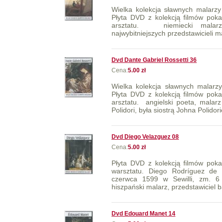
Wielka kolekcja sławnych malarzy
Płyta DVD z kolekcją filmów poka
arsztatu. niemiecki malar
najwybitniejszych przedstawicieli m
Dvd Dante Gabriel Rossetti 36
Cena:
5.00 zł
Wielka kolekcja sławnych malarzy
Płyta DVD z kolekcją filmów poka
arsztatu. angielski poeta, malar
Polidori, była siostrą Johna Polidori
Dvd Diego Velazguez 08
Cena:
5.00 zł
Płyta DVD z kolekcją filmów poka
warsztatu. Diego Rodríguez de 
czerwca 1599 w Sewilli, zm. 6
hiszpański malarz, przedstawiciel ba
Dvd Edouard Manet 14