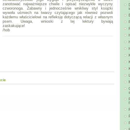
zanotować najważniejsze chwile i opisać niezwykłe wyczyny
czworonoga. Zabawny i jednocześnie wnikliwy styl książki
wywoła uśmiech na twarzy czytającego jak również pozwoli
każdemu właścicielowi na refleksję dotyczącą relacji z własnym
psem. Uwaga, wnioski z tej lektury bywają
zaskakujące!
/hob
kcie