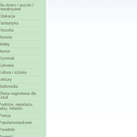
Dla dzieci / puzzle /
interaktywne
Edukacja
Fantastyka
Filozofia
Historia
Hobby
Humor
Kryminał
Kulinaria
Kultura i sztuka
Lektury
Multimedia
Oferta nagrodowa dla
szkół
Podróże, reportaże,
fakty, felieton
Poezja
Popularnonaukowe
Poradniki
Powieść