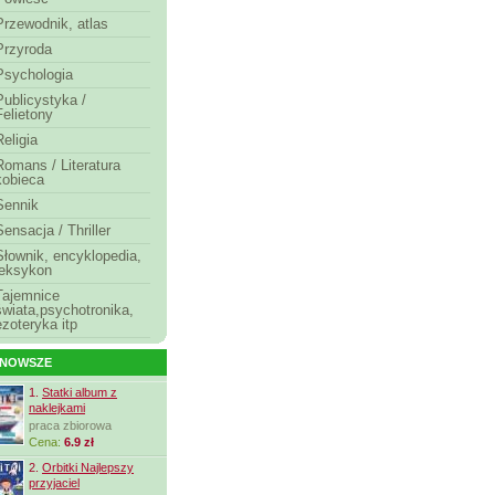
Przewodnik, atlas
Przyroda
Psychologia
Publicystyka /
Felietony
Religia
Romans / Literatura
kobieca
Sennik
Sensacja / Thriller
Słownik, encyklopedia,
leksykon
Tajemnice
świata,psychotronika,
ezoteryka itp
JNOWSZE
1.
Statki album z
naklejkami
praca zbiorowa
Cena:
6.9 zł
2.
Orbitki Najlepszy
przyjaciel