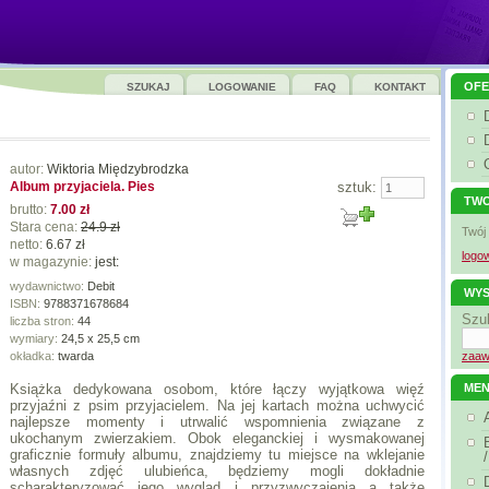
OFE
SZUKAJ
LOGOWANIE
FAQ
KONTAKT
autor:
Wiktoria Międzybrodzka
Album przyjaciela. Pies
sztuk:
TWO
brutto:
7.00 zł
Stara cena:
24.9 zł
Twój
netto:
6.67 zł
logow
w magazynie:
jest:
wydawnictwo:
Debit
WYS
ISBN:
9788371678684
Szu
liczba stron:
44
wymiary:
24,5 x 25,5 cm
okładka:
twarda
zaaw
Książka dedykowana osobom, które łączy wyjątkowa więź
ME
przyjaźni z psim przyjacielem. Na jej kartach można uchwycić
najlepsze momenty i utrwalić wspomnienia związane z
ukochanym zwierzakiem. Obok eleganckiej i wysmakowanej
graficznie formuły albumu, znajdziemy tu miejsce na wklejanie
własnych zdjęć ulubieńca, będziemy mogli dokładnie
scharakteryzować jego wygląd i przyzwyczajenia a także