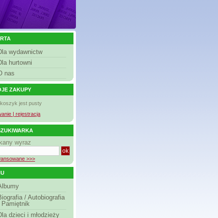
RTA
Dla wydawnictw
Dla hurtowni
O nas
JE ZAKUPY
 koszyk jest pusty
anie | rejestracja
ZUKIWARKA
kany wyraz
ansowane >>>
NU
Albumy
Biografia / Autobiografia
/ Pamiętnik
Dla dzieci i młodzieży