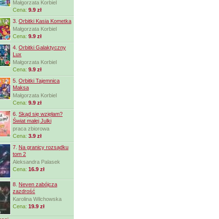
Małgorzata Korbiel
Cena:
9.9 zł
3.
Orbitki Kasia Kometka
Małgorzata Korbiel
Cena:
9.9 zł
4.
Orbitki Galaktyczny
Lux
Małgorzata Korbiel
Cena:
9.9 zł
5.
Orbitki Tajemnica
Maksa
Małgorzata Korbiel
Cena:
9.9 zł
6.
Skąd się wzięłam?
Świat małej Julki
praca zbiorowa
Cena:
3.9 zł
7.
Na granicy rozsądku
tom 2
Aleksandra Palasek
Cena:
16.9 zł
8.
Neven zabójcza
zazdrość
Karolina Wilchowska
Cena:
19.9 zł