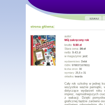
SZUKAJ
strona główna:
autor:
Mój zakręcony rok
brutto:
9.90 zł
Stara cena:
36 zł
netto:
9.43 zł
w magazynie:
jest:
wydawnictwo:
Debit
ISBN:
9788371678011
liczba stron:
30
wymiary:
25,5 x 31
okładka:
twarda
Cały rok szkolny w jednej k
wszystkie ważne pamiątki, w
dotyczące wydarzeń roku sz
imprez, najmodniejszych ciu
z wakacji. Dzięki pomysło
graficznej będzie zarówno o
gadżetem odpowiednim dla 