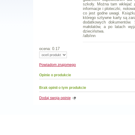
szkoły. Można tam wklejać 
informacje i ploteczki, noto
co jest godne uwagi. Książk
którego sztywne karty są za
dodatkowych dokumentów. 
małolatów, a po latach wy
dzieciństwa.
/alb/inn
ocena: 0.17
Powiadom
znajomego
Opinie o produkcie
Brak opinii o tym produkcie
Dodaj swoją opinię