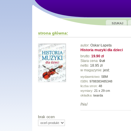
SZUKAJ
strona główna:
autor:
Oskar Łapeta
Historia muzyki dla dzieci
brutto:
19.90 zł
Stara cena:
0 zł
netto:
18.95 zł
w magazynie:
jest:
wydawnictwo:
SBM
ISBN:
9788383485348
liczba stron:
48
wymiary:
21 x 29 cm
okładka:
twarda
/his/
brak ocen