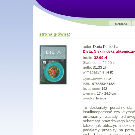
SZUKAJ
strona główna:
autor:
Daria Pociecha
Dieta. Niski indeks glikemiczn
brutto:
32.90 zł
Stara cena:
49.95 zł
netto:
31.33 zł
w magazynie:
jest:
wydawnictwo:
SBM
ISBN:
9788383481821
liczba stron:
192
wymiary:
17 x 24,5 cm
okładka:
twarda
To doskonały poradnik dla 
insulinooporność czy otyło
omawiamy zasady zdroweg
schematy prawidłowego kom
także, jak obliczyć indeks 
podajemy przepisy na potra
jest tabela zawierająca 