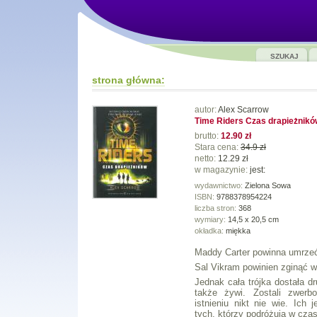
SZUKAJ
strona główna:
autor:
Alex Scarrow
Time Riders Czas drapieżnikó
brutto:
12.90 zł
Stara cena:
34.9 zł
netto:
12.29 zł
w magazynie:
jest:
wydawnictwo:
Zielona Sowa
ISBN:
9788378954224
liczba stron:
368
wymiary:
14,5 x 20,5 cm
okładka:
miękka
Maddy Carter powinna umrzeć 
Sal Vikram powinien zginąć w
Jednak cała trójka dostała dr
także żywi. Zostali zwerbo
istnieniu nikt nie wie. Ich
tych, którzy podróżują w czas