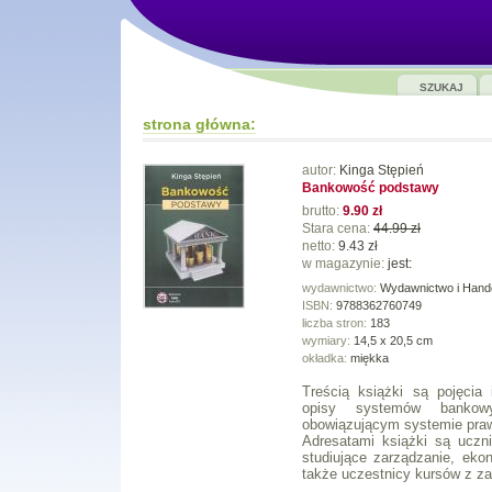
SZUKAJ
strona główna:
autor:
Kinga Stępień
Bankowość podstawy
brutto:
9.90 zł
Stara cena:
44.99 zł
netto:
9.43 zł
w magazynie:
jest:
wydawnictwo:
Wydawnictwo i Hande
ISBN:
9788362760749
liczba stron:
183
wymiary:
14,5 x 20,5 cm
okładka:
miękka
Treścią książki są pojęcia 
opisy systemów bankow
obowiązującym systemie pra
Adresatami książki są uczn
studiujące zarządzanie, eko
także uczestnicy kursów z z