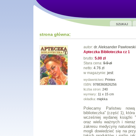
SZUKAJ
strona główna:
autor:
dr. Aleksander Pawłowski
Apteczka Biblioteczka cz 1
brutto:
5.00 zł
Stara cena:
9.9 zł
netto:
4.76 zł
w magazynie:
jest:
wydawnictwo:
Printex
ISBN:
9788360826256
liczba stron:
240
wymiary:
11 x 15 cm
okładka:
miękka
Polecamy Państwu nową 
biblioteczka" (część 1), któr
wcześniej wydanej książki
oraz wielu ważnych i nieraz
zakresu medycyny naturalnej
mogli dowiedzieć się na prz
takich produktów i roślin j