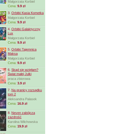
Małgorzata Korbiel
Cena:
9.9 zł
3.
Orbitki Kasia Kometka
Małgorzata Korbiel
Cena:
9.9 zł
4.
Orbitki Galaktyczny
Lux
Małgorzata Korbiel
Cena:
9.9 zł
5.
Orbitki Tajemnica
Maksa
Małgorzata Korbiel
Cena:
9.9 zł
6.
Skąd się wzięłam?
Świat małej Julki
praca zbiorowa
Cena:
3.9 zł
7.
Na granicy rozsądku
tom 2
Aleksandra Palasek
Cena:
16.9 zł
8.
Neven zabójcza
zazdrość
Karolina Wilchowska
Cena:
19.9 zł