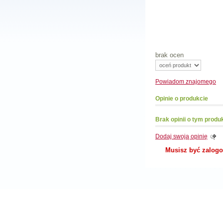
brak ocen
Powiadom
znajomego
Opinie o produkcie
Brak opinii o tym produ
Dodaj swoją opinię
Musisz być zalog