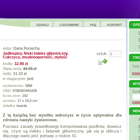
OFE
SZUKAJ
LOGOWANIE
FAQ
KONTAKT
autor:
Daria Pociecha
Jadłospisy. Niski indeks glikemiczny.
sztuk:
Cukrzyca, insulinooporność, otyłość
TWO
brutto:
32.90 zł
Twój
Stara cena:
49.95 zł
logow
netto:
31.33 zł
w magazynie:
jest:
WYS
wydawnictwo:
SBM
ISBN:
9788383481838
Szu
liczba stron:
192
wymiary:
17 x 24,5 cm
zaaw
okładka:
twarda
ME
Z tą książką bez wysiłku wdrożysz w życie optymalne dla
zdrowia nawyki żywieniowe.
Poznasz zasady prawidłowego komponowania posiłków, dowiesz
się, czym są indeks i ładunek glikemiczny, jak się je oblicza i
dlaczego warto jeść potrawy o niskim IG.