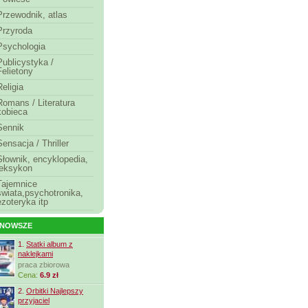
Przewodnik, atlas
Przyroda
Psychologia
Publicystyka /
Felietony
Religia
Romans / Literatura
kobieca
Sennik
Sensacja / Thriller
Słownik, encyklopedia,
leksykon
Tajemnice
świata,psychotronika,
ezoteryka itp
JNOWSZE
1.
Statki album z
naklejkami
praca zbiorowa
Cena:
6.9 zł
2.
Orbitki Najlepszy
przyjaciel