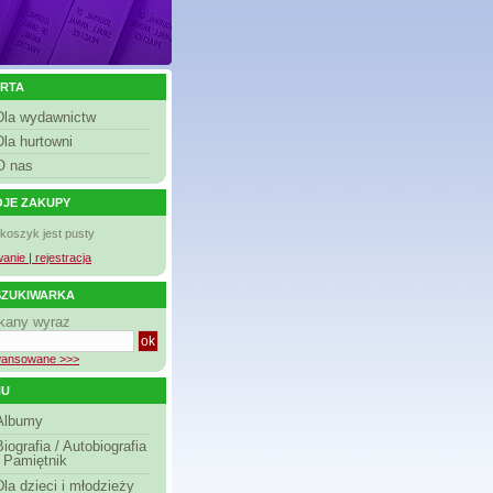
RTA
Dla wydawnictw
Dla hurtowni
O nas
JE ZAKUPY
 koszyk jest pusty
anie | rejestracja
ZUKIWARKA
kany wyraz
ansowane >>>
NU
Albumy
Biografia / Autobiografia
/ Pamiętnik
Dla dzieci i młodzieży