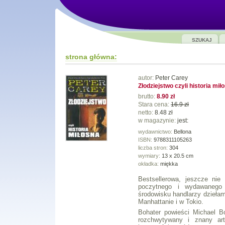
SZUKAJ
strona główna:
autor:
Peter Carey
Złodziejstwo czyli historia mił
brutto:
8.90 zł
Stara cena:
16.9 zł
netto:
8.48 zł
w magazynie:
jest:
wydawnictwo:
Bellona
ISBN:
9788311105263
liczba stron:
304
wymiary:
13 x 20.5 cm
okładka:
miękka
Bestsellerowa, jeszcze ni
poczytnego i wydawanego
środowisku handlarzy dziełami 
Manhattanie i w Tokio.
Bohater powieści Michael Bo
rozchwytywany i znany art