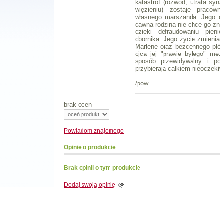
katastrof (rozwód, utrata sy
więzieniu) zostaje pracow
własnego marszanda. Jego o
dawna rodzina nie chce go zna
dzięki defraudowaniu pie
obornika. Jego życie zmienia 
Marlene oraz bezcennego płó
ojca jej "prawie byłego" mę
sposób przewidywalny i po
przybierają całkiem nieoczeki
/pow
brak ocen
Powiadom
znajomego
Opinie o produkcie
Brak opinii o tym produkcie
Dodaj swoją opinię