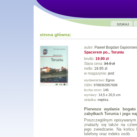
SZUKAJ
strona główna:
autor:
Paweł Bogdan Gąsiorows
Spacerem po... Toruniu
brutto:
19.90 zł
Stara cena:
34.9 zł
netto:
18.95 zł
w magazynie:
jest:
wydawnictwo:
Egros
ISBN:
9788363957698
liczba stron:
146
wymiary:
14,5 x 20,5 cm
okładka:
miękka
Pierwsze wydanie bogato
zabytkach Torunia i jego na
Poszczególnym opisywanym o
znalazły się także na czter
jego zwiedzanie. Na końcu 
telefony oraz indeks osób.