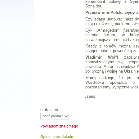
komendant polowy z Syrii
Sznajder.
Przeciw nim Polska wysyła 
Czy zdążą uratować nasz świa
misja okaże się punktem zw
Cykl „Armagedon” (
Metalow
historia świata, w kt
najważniejszych ról nie tylko w
Każdy z tomów można czyta
przyjemność z pewnością zap
Vladimir Wolff
zadziwi
sprawdzającymi się geopol
powieści. Autor przewidział 
polityczną i wojnę na Ukrainie
Mamy nadzieję, że tym raz
WarBooka opowiada o w
pozostaniemy wyłącznie widza
/sens
brak ocen
Powiadom
znajomego
Opinie o produkcie