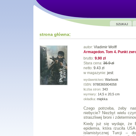
SZUKAJ
strona główna:
autor:
Vladimir Wolff
Armagedon. Tom 4. Punkt zwr
brutto:
9.90 zł
Stara cena:
36.9 zł
netto:
9.43 zł
w magazynie:
jest:
wydawnictwo:
Warbook
ISBN:
9788365904058
liczba stron:
343
wymiary:
14,5 x 20,5 cm
okładka:
miękka
Czego potrzeba, żeby nas
niebycie? Niezbyt wielu czyn
straszliwej broni i zdetermi
Kiedy już się wydaje, że E
epidemia, która rzuciła USA
islamistycznej Turcji – d