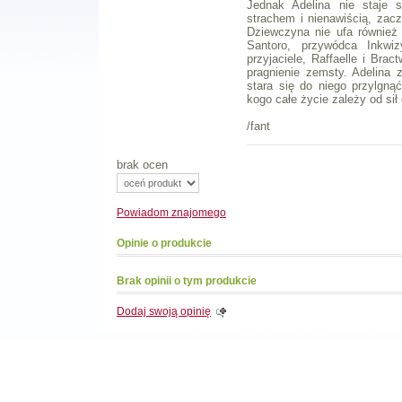
Jednak Adelina nie staje 
strachem i nienawiścią, zacz
Dziewczyna nie ufa również
Santoro, przywódca Inkwiz
przyjaciele, Raffaelle i Bra
pragnienie zemsty. Adelina 
stara się do niego przylgn
kogo całe życie zależy od sił
/fant
brak ocen
Powiadom
znajomego
Opinie o produkcie
Brak opinii o tym produkcie
Dodaj swoją opinię