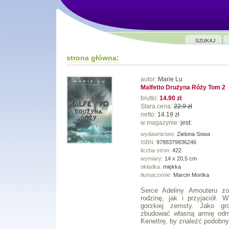
SZUKAJ
strona główna:
autor:
Marie Lu
Malfetto Drużyna Róży Tom 2
brutto:
14.90 zł
Stara cena:
22.9 zł
netto:
14.19 zł
w magazynie:
jest:
wydawnictwo:
Zielona Sowa
ISBN:
9788379836246
liczba stron:
422
wymiary:
14 x 20,5 cm
okładka:
miękka
tłumaczenie:
Marcin Mortka
Serce Adeliny Amouteru zo
rodzinę, jak i przyjaciół.
gorzkiej zemsty. Jako gr
zbudować własną armię odm
Kenettrę, by znaleźć podobnyc