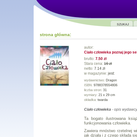
SZUKAJ
strona główna:
autor:
Ciało człowieka poznaj jego se
brutto:
7.50 zł
Stara cena:
16 zł
netto:
7.14 zł
w magazynie:
jest:
wydawnictwo:
Dragon
ISBN:
9788378554806
liczba stron:
31
wymiary:
21 x 29 cm
okładka:
twarda
Ciało człowieka
- opis wydawcy
Ta bogato ilustrowana ksią
funkcjonowania człowieka.
Zawiera mnóstwo rzetelnej w
jak działa i z czego składa si