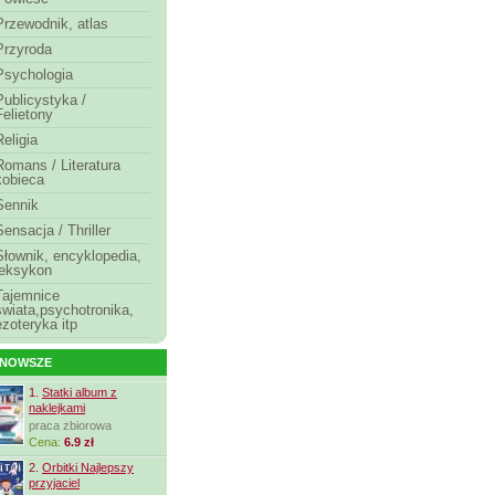
Przewodnik, atlas
Przyroda
Psychologia
Publicystyka /
Felietony
Religia
Romans / Literatura
kobieca
Sennik
Sensacja / Thriller
Słownik, encyklopedia,
leksykon
Tajemnice
świata,psychotronika,
ezoteryka itp
JNOWSZE
1.
Statki album z
naklejkami
praca zbiorowa
Cena:
6.9 zł
2.
Orbitki Najlepszy
przyjaciel