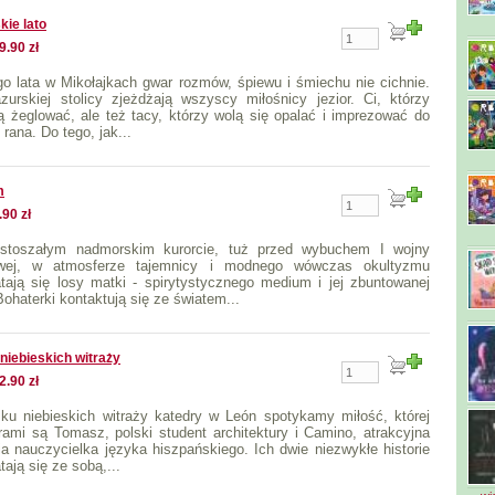
kie lato
9.90 zł
o lata w Mikołajkach gwar rozmów, śpiewu i śmiechu nie cichnie.
urskiej stolicy zjeżdżają wszyscy miłośnicy jezior. Ci, którzy
ą żeglować, ale też tacy, którzy wolą się opalać i imprezować do
 rana. Do tego, jak...
m
.90 zł
stoszałym nadmorskim kurorcie, tuż przed wybuchem I wojny
owej, w atmosferze tajemnicy i modnego wówczas okultyzmu
atają się losy matki - spirytystycznego medium i jej zbuntowanej
Bohaterki kontaktują się ze światem...
niebieskich witraży
2.90 zł
ku niebieskich witraży katedry w León spotykamy miłość, której
rami są Tomasz, polski student architektury i Camino, atrakcyjna
nia nauczycielka języka hiszpańskiego. Ich dwie niezwykłe historie
tają się ze sobą,...