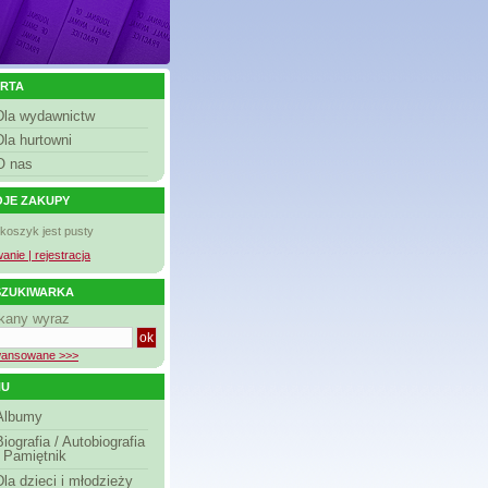
RTA
Dla wydawnictw
Dla hurtowni
O nas
JE ZAKUPY
 koszyk jest pusty
anie | rejestracja
ZUKIWARKA
kany wyraz
ansowane >>>
NU
Albumy
Biografia / Autobiografia
/ Pamiętnik
Dla dzieci i młodzieży