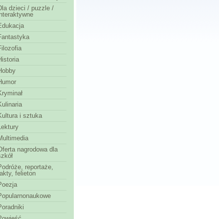
Dla dzieci / puzzle /
interaktywne
Edukacja
Fantastyka
Filozofia
Historia
Hobby
Humor
Kryminał
Kulinaria
Kultura i sztuka
Lektury
Multimedia
Oferta nagrodowa dla
szkół
Podróże, reportaże,
fakty, felieton
Poezja
Popularnonaukowe
Poradniki
Powieść