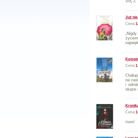
SIĘ Z 
Już ni
Cena:
1
„Nigdy
życiem
najwięk
Kempin
Cena:
1
Chałup
na zas
i odro
okaże 
Kronik
Cena:
1
/rom/