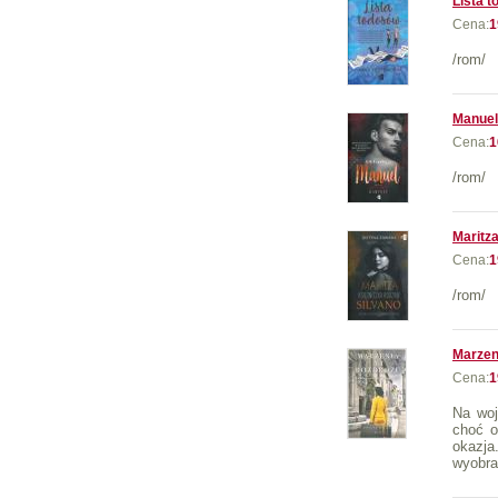
Lista 
Cena:
1
/rom/
Manuel
Cena:
1
/rom/
Maritza
Cena:
1
/rom/
Marzen
Cena:
1
Na woj
choć o
okazja
wyobra