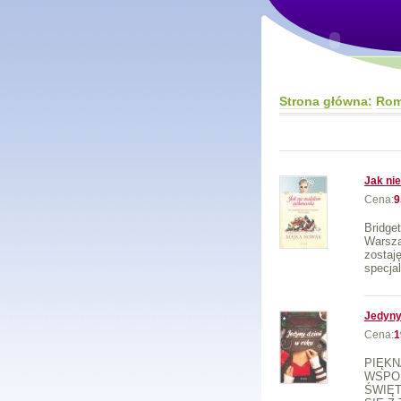
Strona główna:
Rom
Jak ni
Cena:
9
Bridg
Warsza
zostaj
specjal
Jedyny
Cena:
1
PIĘK
WSPOM
ŚWIĘ