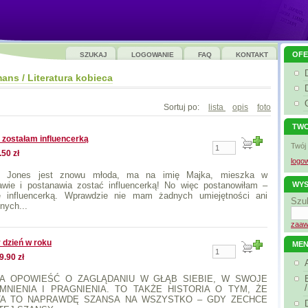
OFE
SZUKAJ
LOGOWANIE
FAQ
KONTAKT
ans / Literatura kobieca
Sortuj po:
lista
opis
foto
TWO
e zostałam influencerką
Twój
.50 zł
logow
et Jones jest znowu młoda, ma na imię Majka, mieszka w
WYS
wie i postanawia zostać influencerką! No więc postanowiłam –
ę influencerką. Wprawdzie nie mam żadnych umiejętności ani
Szu
nych...
zaaw
 dzień w roku
ME
9.90 zł
NA OPOWIEŚĆ O ZAGLĄDANIU W GŁĄB SIEBIE, W SWOJE
NIENIA I PRAGNIENIA. TO TAKŻE HISTORIA O TYM, ŻE
TA TO NAPRAWDĘ SZANSA NA WSZYSTKO – GDY ZECHCE