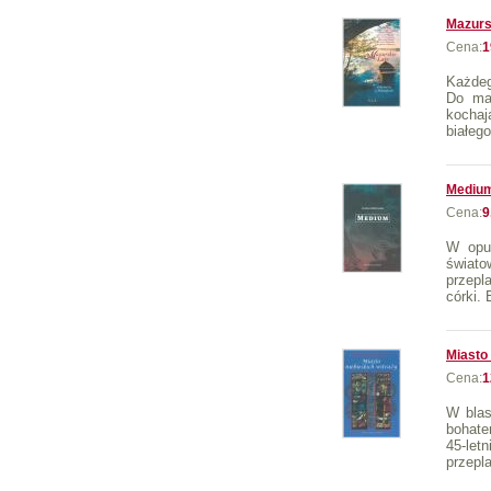
Mazurs
Cena:
1
Każdeg
Do maz
kochaj
białego
Mediu
Cena:
9
W opu
świat
przepl
córki. 
Miasto 
Cena:
1
W blas
bohate
45-let
przepla