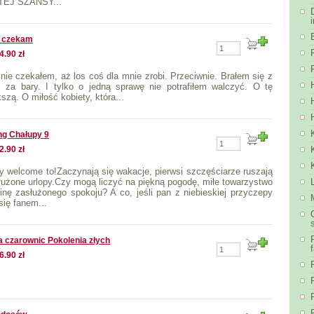
TEJ SZANSY...
e czekam
4.90 zł
 nie czekałem, aż los coś dla mnie zrobi. Przeciwnie. Brałem się z
 za bary. I tylko o jedną sprawę nie potrafiłem walczyć. O tę
szą. O miłość kobiety, która...
g Chałupy 9
2.90 zł
y welcome to!Zaczynają się wakacje, pierwsi szczęściarze ruszają
łużone urlopy.Czy mogą liczyć na piękną pogodę, miłe towarzystwo
binę zasłużonego spokoju? A co, jeśli pan z niebieskiej przyczepy
się fanem...
a czarownic Pokolenia złych
6.90 zł