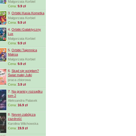
Małgorzata Korbiel
Cena:
9.9 zł
3.
Orbitki Kasia Kometka
Małgorzata Korbiel
Cena:
9.9 zł
4.
Orbitki Galaktyczny
Lux
Małgorzata Korbiel
Cena:
9.9 zł
5.
Orbitki Tajemnica
Maksa
Małgorzata Korbiel
Cena:
9.9 zł
6.
Skąd się wzięłam?
Świat małej Julki
praca zbiorowa
Cena:
3.9 zł
7.
Na granicy rozsądku
tom 2
Aleksandra Palasek
Cena:
16.9 zł
8.
Neven zabójcza
zazdrość
Karolina Wilchowska
Cena:
19.9 zł