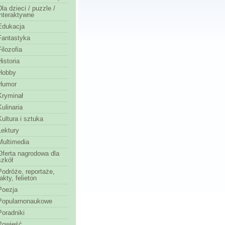
Dla dzieci / puzzle /
interaktywne
Edukacja
Fantastyka
Filozofia
Historia
Hobby
Humor
Kryminał
Kulinaria
Kultura i sztuka
Lektury
Multimedia
Oferta nagrodowa dla
szkół
Podróże, reportaże,
fakty, felieton
Poezja
Popularnonaukowe
Poradniki
Powieść