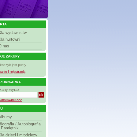
RTA
Dla wydawnictw
Dla hurtowni
O nas
JE ZAKUPY
 koszyk jest pusty
anie | rejestracja
ZUKIWARKA
kany wyraz
ansowane >>>
NU
Albumy
Biografia / Autobiografia
/ Pamiętnik
Dla dzieci i młodzieży