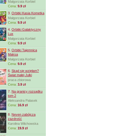
Małgorzata Korbiel
Cena:
9.9 zł
3.
Orbitki Kasia Kometka
Małgorzata Korbiel
Cena:
9.9 zł
4.
Orbitki Galaktyczny
Lux
Małgorzata Korbiel
Cena:
9.9 zł
5.
Orbitki Tajemnica
Maksa
Małgorzata Korbiel
Cena:
9.9 zł
6.
Skąd się wzięłam?
Świat małej Julki
praca zbiorowa
Cena:
3.9 zł
7.
Na granicy rozsądku
tom 2
Aleksandra Palasek
Cena:
16.9 zł
8.
Neven zabójcza
zazdrość
Karolina Wilchowska
Cena:
19.9 zł