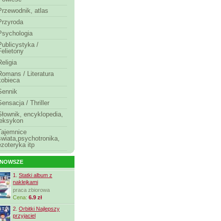
Przewodnik, atlas
Przyroda
Psychologia
Publicystyka /
Felietony
Religia
Romans / Literatura
kobieca
Sennik
Sensacja / Thriller
Słownik, encyklopedia,
leksykon
Tajemnice
świata,psychotronika,
ezoteryka itp
JNOWSZE
1.
Statki album z
naklejkami
praca zbiorowa
Cena:
6.9 zł
2.
Orbitki Najlepszy
przyjaciel