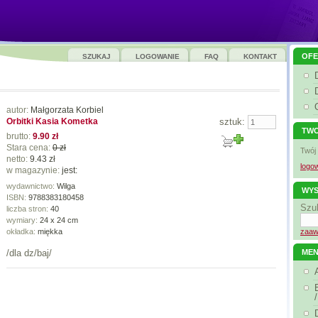
OFE
SZUKAJ
LOGOWANIE
FAQ
KONTAKT
autor:
Małgorzata Korbiel
Orbitki Kasia Kometka
sztuk:
TWO
brutto:
9.90 zł
Stara cena:
0 zł
Twój
netto:
9.43 zł
logow
w magazynie:
jest:
wydawnictwo:
Wilga
WYS
ISBN:
9788383180458
Szu
liczba stron:
40
wymiary:
24 x 24 cm
okładka:
miękka
zaaw
/dla dz/baj/
ME