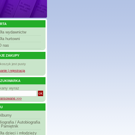
RTA
Dla wydawnictw
Dla hurtowni
O nas
JE ZAKUPY
 koszyk jest pusty
anie | rejestracja
ZUKIWARKA
kany wyraz
ansowane >>>
NU
Albumy
Biografia / Autobiografia
/ Pamiętnik
Dla dzieci i młodzieży