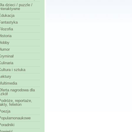
Dla dzieci / puzzle /
interaktywne
Edukacja
Fantastyka
Filozofia
Historia
Hobby
Humor
Kryminał
Kulinaria
Kultura i sztuka
Lektury
Multimedia
Oferta nagrodowa dla
szkół
Podróże, reportaże,
fakty, felieton
Poezja
Popularnonaukowe
Poradniki
Powieść