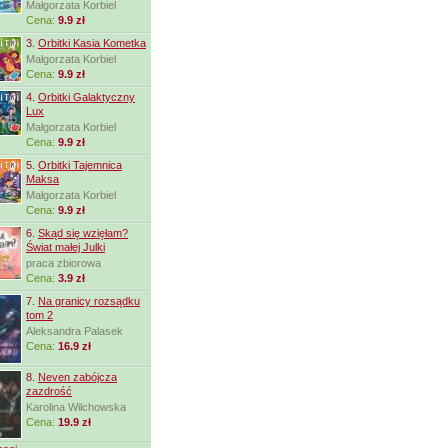
Małgorzata Korbiel
Cena:
9.9 zł
3.
Orbitki Kasia Kometka
Małgorzata Korbiel
Cena:
9.9 zł
4.
Orbitki Galaktyczny
Lux
Małgorzata Korbiel
Cena:
9.9 zł
5.
Orbitki Tajemnica
Maksa
Małgorzata Korbiel
Cena:
9.9 zł
6.
Skąd się wzięłam?
Świat małej Julki
praca zbiorowa
Cena:
3.9 zł
7.
Na granicy rozsądku
tom 2
Aleksandra Palasek
Cena:
16.9 zł
8.
Neven zabójcza
zazdrość
Karolina Wilchowska
Cena:
19.9 zł