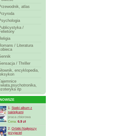
Przewodnik, atlas
Przyroda
Psychologia
Publicystyka /
Felietony
Religia
Romans / Literatura
kobieca
Sennik
Sensacja / Thriller
Słownik, encyklopedia,
leksykon
Tajemnice
świata,psychotronika,
ezoteryka itp
JNOWSZE
1.
Statki album z
naklejkami
praca zbiorowa
Cena:
6.9 zł
2.
Orbitki Najlepszy
przyjaciel