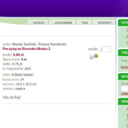
OFE
SZUKAJ
LOGOWANIE
FAQ
KONTAKT
autor:
Maciej Jasiński, Tomasz Kaczkows
Poczytaj mi Borsuku Mruku 2
sztuk:
TWO
brutto:
5.00 zł
Stara cena:
0 zł
Twój
netto:
4.76 zł
logow
w magazynie:
jest:
ISBN:
9788367360807
WYS
liczba stron:
24
Szu
wymiary:
16,5 x 16,5 cm
okładka:
miękka
zaaw
/dla dz/baj/
ME