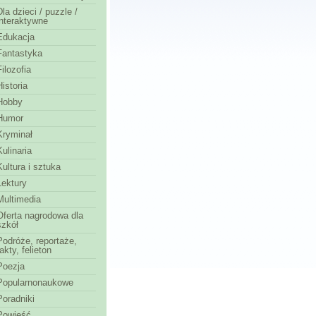
Dla dzieci / puzzle /
interaktywne
Edukacja
Fantastyka
Filozofia
Historia
Hobby
Humor
Kryminał
Kulinaria
Kultura i sztuka
Lektury
Multimedia
Oferta nagrodowa dla
szkół
Podróże, reportaże,
fakty, felieton
Poezja
Popularnonaukowe
Poradniki
Powieść