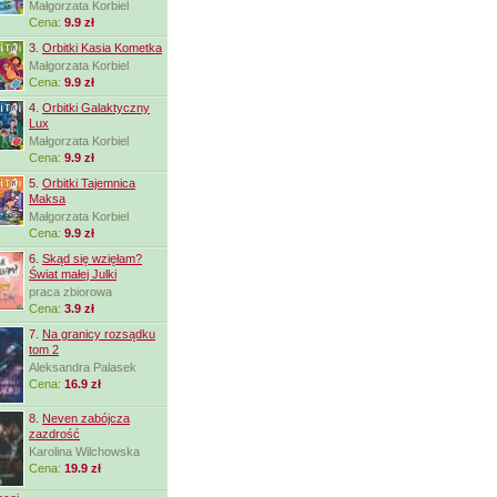
Małgorzata Korbiel
Cena:
9.9 zł
3.
Orbitki Kasia Kometka
Małgorzata Korbiel
Cena:
9.9 zł
4.
Orbitki Galaktyczny
Lux
Małgorzata Korbiel
Cena:
9.9 zł
5.
Orbitki Tajemnica
Maksa
Małgorzata Korbiel
Cena:
9.9 zł
6.
Skąd się wzięłam?
Świat małej Julki
praca zbiorowa
Cena:
3.9 zł
7.
Na granicy rozsądku
tom 2
Aleksandra Palasek
Cena:
16.9 zł
8.
Neven zabójcza
zazdrość
Karolina Wilchowska
Cena:
19.9 zł