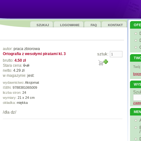
OFE
SZUKAJ
LOGOWANIE
FAQ
KONTAKT
autor:
praca zbiorowa
Ortografia z wesołymi piratami kl. 3
sztuk:
TWO
brutto:
4.50 zł
Stara cena:
0 zł
Twój
netto:
4.29 zł
logow
w magazynie:
jest:
wydawnictwo:
Aksjomat
WYS
ISBN:
9788381065009
Szu
liczba stron:
24
wymiary:
21 x 24 cm
okładka:
miękka
zaaw
/dla dz/
ME