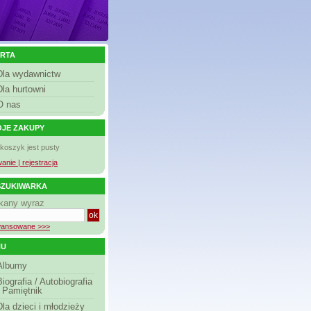
RTA
Dla wydawnictw
Dla hurtowni
O nas
JE ZAKUPY
 koszyk jest pusty
anie | rejestracja
ZUKIWARKA
kany wyraz
ansowane >>>
NU
Albumy
Biografia / Autobiografia
/ Pamiętnik
Dla dzieci i młodzieży