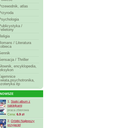
Przewodnik, atlas
Przyroda
Psychologia
Publicystyka /
Felietony
Religia
Romans / Literatura
kobieca
Sennik
Sensacja / Thriller
Słownik, encyklopedia,
leksykon
Tajemnice
świata,psychotronika,
ezoteryka itp
JNOWSZE
1.
Statki album z
naklejkami
praca zbiorowa
Cena:
6.9 zł
2.
Orbitki Najlepszy
przyjaciel