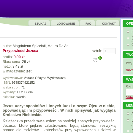
OFE
SZUKAJ
LOGOWANIE
FAQ
KONTAKT
autor:
Magdalena Spicciati, Mauro De An
Przypowieści Jezusa
sztuk:
TWO
brutto:
9.90 zł
Stara cena:
29 zł
Twój
netto:
9.43 zł
logow
w magazynie:
jest:
wydawnictwo:
Vocatio Oficyna Wydawnicza
WYS
ISBN:
9788374921152
Szu
liczba stron:
71
wymiary:
17 x 17 cm
okładka:
twarda
zaaw
Jezus uczył apostołów i innych ludzi o swym Ojcu w niebie,
ME
opowiadając im przypowieści. W nich opisywał, jak wygląda
Królestwo Niebieskie.
Książeczka przedstawia osiem najbardziej znanych przypowieści
Jezusa, które pięknie zilustrowane, będą stanowić niezwykłą
pomoc dla rodziców i katechetów przy wprowadzeniu dzieci w