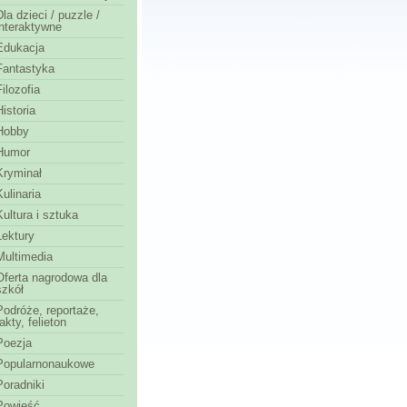
Dla dzieci / puzzle /
interaktywne
Edukacja
Fantastyka
Filozofia
Historia
Hobby
Humor
Kryminał
Kulinaria
Kultura i sztuka
Lektury
Multimedia
Oferta nagrodowa dla
szkół
Podróże, reportaże,
fakty, felieton
Poezja
Popularnonaukowe
Poradniki
Powieść