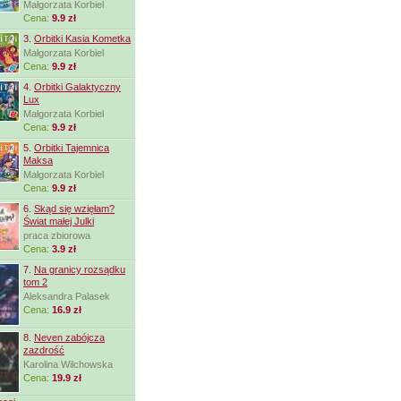
Małgorzata Korbiel
Cena:
9.9 zł
3.
Orbitki Kasia Kometka
Małgorzata Korbiel
Cena:
9.9 zł
4.
Orbitki Galaktyczny
Lux
Małgorzata Korbiel
Cena:
9.9 zł
5.
Orbitki Tajemnica
Maksa
Małgorzata Korbiel
Cena:
9.9 zł
6.
Skąd się wzięłam?
Świat małej Julki
praca zbiorowa
Cena:
3.9 zł
7.
Na granicy rozsądku
tom 2
Aleksandra Palasek
Cena:
16.9 zł
8.
Neven zabójcza
zazdrość
Karolina Wilchowska
Cena:
19.9 zł