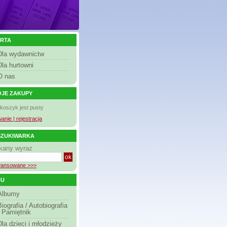
RTA
Dla wydawnictw
Dla hurtowni
O nas
JE ZAKUPY
 koszyk jest pusty
anie | rejestracja
ZUKIWARKA
kany wyraz
ansowane >>>
NU
Albumy
Biografia / Autobiografia
/ Pamiętnik
Dla dzieci i młodzieży