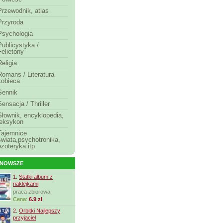
Przewodnik, atlas
Przyroda
Psychologia
Publicystyka /
Felietony
Religia
Romans / Literatura
kobieca
Sennik
Sensacja / Thriller
Słownik, encyklopedia,
leksykon
Tajemnice
świata,psychotronika,
ezoteryka itp
JNOWSZE
1.
Statki album z
naklejkami
praca zbiorowa
Cena:
6.9 zł
2.
Orbitki Najlepszy
przyjaciel