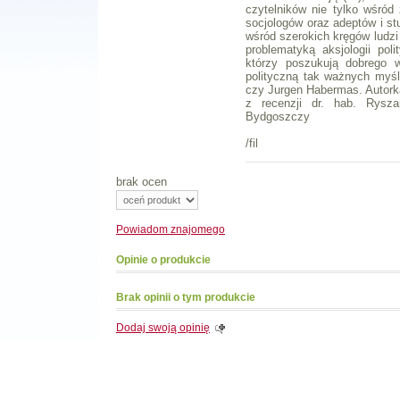
czytelników nie tylko wśród 
socjologów oraz adeptów i st
wśród szerokich kręgów ludz
problematyką aksjologii pol
którzy poszukują dobrego w
polityczną tak ważnych myśli
czy Jurgen Habermas. Autork
z recenzji dr. hab. Rysz
Bydgoszczy
/fil
brak ocen
Powiadom
znajomego
Opinie o produkcie
Brak opinii o tym produkcie
Dodaj swoją opinię