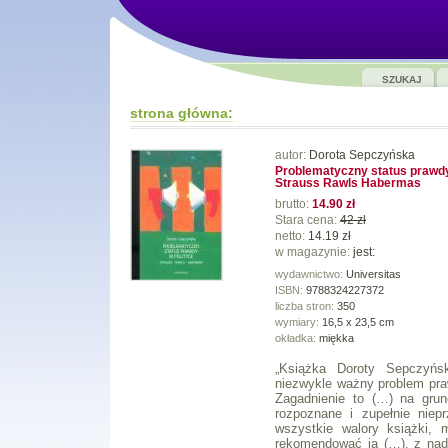
SZUKAJ
strona główna:
autor:
Dorota Sepczyńska
Problematyczny status prawdy
Strauss Rawls Habermas
brutto:
14.90 zł
Stara cena:
42 zł
netto:
14.19 zł
w magazynie:
jest:
wydawnictwo:
Universitas
ISBN:
9788324227372
liczba stron:
350
wymiary:
16,5 x 23,5 cm
okładka:
miękka
„Książka Doroty Sepczyńsk
niezwykle ważny problem pra
Zagadnienie to (…) na grun
rozpoznane i zupełnie nie
wszystkie walory książki, 
rekomendować ją (…), z nadz