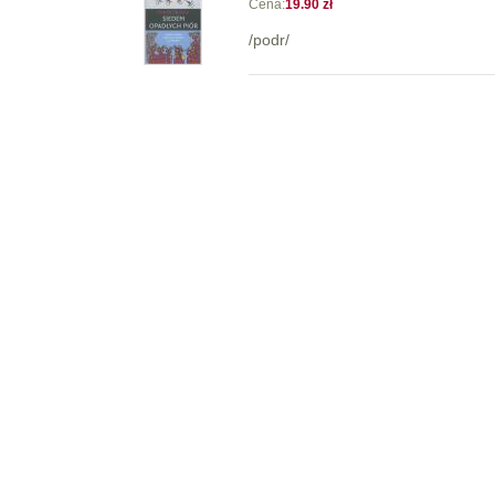
Cena:
19.90 zł
/podr/