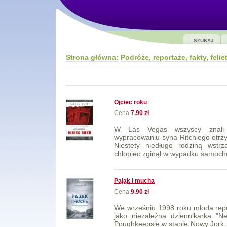
SZUKAJ
Strona główna:
Podróże, reportaże, fakty, felie
Ojciec roku
Cena:
7.90 zł
W Las Vegas wszyscy znali Bi
wypracowaniu syna Ritchiego otrzy
Niestety niedługo rodziną wstrzą
chłopiec zginął w wypadku samoch
Pająk i mucha
Cena:
9.90 zł
We wrześniu 1998 roku młoda rep
jako niezależna dziennikarka "
Poughkeepsie w stanie Nowy Jork