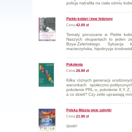
policja natrafiła na ciała ośmiu kobie
Piekło kobiet i inne felietony
Cena:
42.00 zł
Tematy poruszane w Piekle kobie
Naszych okupantach to jeden ze
Boya-Żeleńskiego. Sytuacja 
macierzyńska, hipokryzja środowisk
Pokolenia
Cena:
26.90 zł
Kilka różnych generacji urodzony
warunkach społeczno-polityczny
pokolenie PRL-u, pokolenie X,Y, Z, 
a co dzieli? Czy zetki uprawiają mni
Polska Miasta wsie zabytki
Cena:
21.90 zł
/podr/