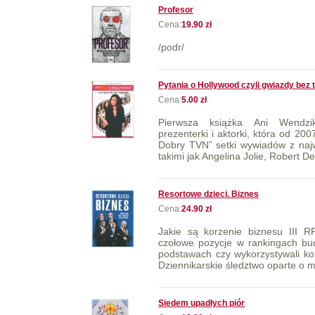
Profesor
Cena:
19.90 zł
/podr/
Pytania o Hollywood czyli gwiazdy bez 
Cena:
5.00 zł
Pierwsza książka Ani Wendziko
prezenterki i aktorki, która od 20
Dobry TVN” setki wywiadów z naj
takimi jak Angelina Jolie, Robert DeN
Resortowe dzieci. Biznes
Cena:
24.90 zł
Jakie są korzenie biznesu III R
czołowe pozycje w rankingach bu
podstawach czy wykorzystywali ko
Dziennikarskie śledztwo oparte o ma
Siedem upadłych piór